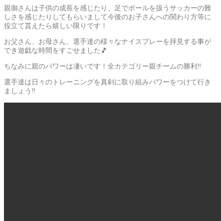
親御さんは子供の成長を感じたり、足でボールを扱うサッカーの難
しさを感じたりしてもらいまして今後のお子さんへの関わり方等に
役立て貰えたら嬉しい限りです！
お父さん、お母さん、選手達の様々なナイスプレーを拝見する事が
でき遊戯な時間をすごせました🎵
ちなみに親のパワーは凄いです！全カテゴリー親チームの勝利‼️
選手達は日々のトレーニングを真剣に取り組みパワーをつけて行き
ましょう‼️