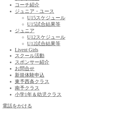
コーチ紹介
ジュニア・ユース
U15スケジュール
U15試合結果等
ジュニア
U12スケジュール
U12試合結果等
Livent Girls
スクール活動
スポンサー紹介
お問合せ
新規体験申込
東予西条クラス
南予クラス
小学1年＆幼児クラス
電話をかける