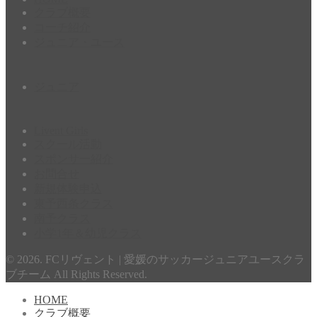
クラブ概要
コーチ紹介
ジュニア・ユース
ジュニア
Livent Girls
スクール活動
スポンサー紹介
お問合せ
新規体験申込
東予西条クラス
南予クラス
小学1年＆幼児クラス
© 2026. FCリヴェント | 愛媛のサッカージュニアユースクラ
ブチーム All Rights Reserved.
HOME
クラブ概要