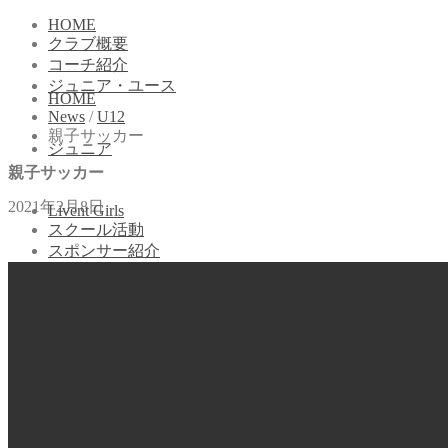
HOME
クラブ概要
コーチ紹介
ジュニア・ユース
HOME
News
/
U12
親子サッカー
ジュニア
親子サッカー
2021年2月8日
Livent Girls
スクール活動
スポンサー紹介
お問合せ
新規体験申込
東予西条クラス
南予クラス
小学1年＆幼児クラス