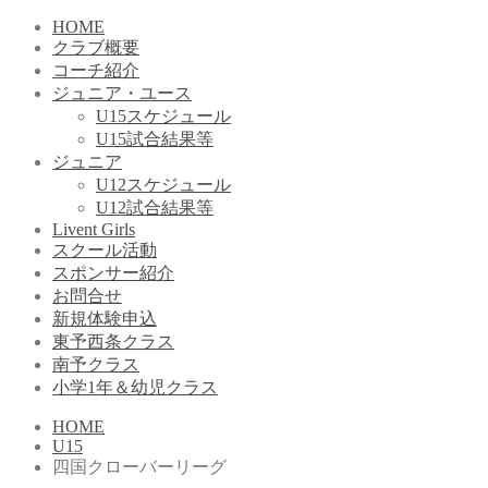
HOME
クラブ概要
コーチ紹介
ジュニア・ユース
U15スケジュール
U15試合結果等
ジュニア
U12スケジュール
U12試合結果等
Livent Girls
スクール活動
スポンサー紹介
お問合せ
新規体験申込
東予西条クラス
南予クラス
小学1年＆幼児クラス
HOME
U15
四国クローバーリーグ