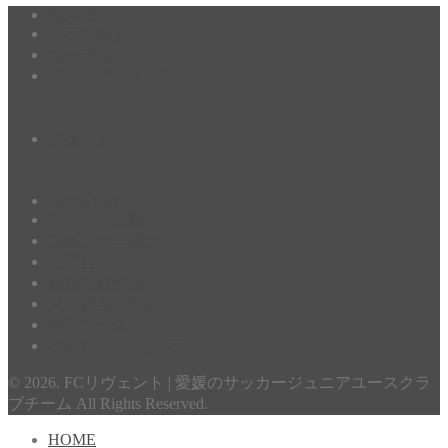
HOME
クラブ概要
コーチ紹介
ジュニア・ユース
ジュニア
Livent Girls
スクール活動
スポンサー紹介
お問合せ
新規体験申込
東予西条クラス
南予クラス
小学1年＆幼児クラス
© 2026. FCリヴェント | 愛媛のサッカージュニアユースクラ
ブチーム All Rights Reserved.
HOME