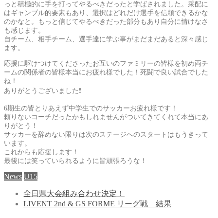
っと積極的に手を打ってやるべきだったと学ばされました。采配に
はギャンブル的要素もあり、選択はどれだけ選手を信頼できるかな
のかなと。もっと信じてやるべきだった部分もあり自分に情けなさ
も感じます。
自チーム、相手チーム、選手達に学ぶ事がまだまだあると深々感じ
ます。
応援に駆けつけてくださったお互いのファミリーの皆様を初め両チ
ームの関係者の皆様本当にお疲れ様でした！死闘で良い試合でした
ね！
ありがとうございました❗
6期生の皆とりあえず中学生でのサッカーお疲れ様です！
頼りないコーチだったかもしれませんがついてきてくれて本当にあ
りがとう！
サッカーを辞めない限りは次のステージへのスタートはもうきって
います。
これからも応援します！
最後には笑っていられるように皆頑張ろうな！
News
U15
全日県大会組み合わせ決定！
LIVENT 2nd & GS FORME リーグ戦 結果