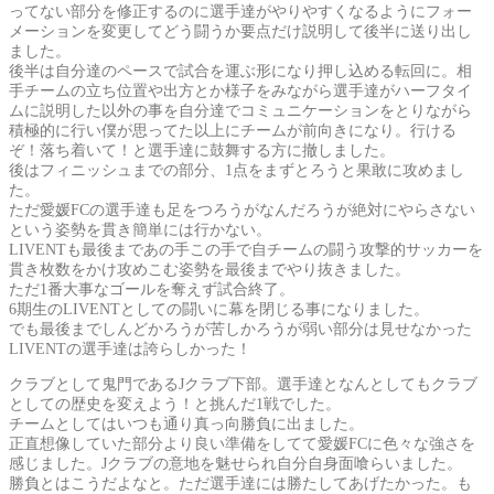
ってない部分を修正するのに選手達がやりやすくなるようにフォー
メーションを変更してどう闘うか要点だけ説明して後半に送り出し
ました。
後半は自分達のペースで試合を運ぶ形になり押し込める転回に。相
手チームの立ち位置や出方とか様子をみながら選手達がハーフタイ
ムに説明した以外の事を自分達でコミュニケーションをとりながら
積極的に行い僕が思ってた以上にチームが前向きになり。行ける
ぞ！落ち着いて！と選手達に鼓舞する方に撤しました。
後はフィニッシュまでの部分、1点をまずとろうと果敢に攻めまし
た。
ただ愛媛FCの選手達も足をつろうがなんだろうが絶対にやらさない
という姿勢を貫き簡単には行かない。
LIVENTも最後まであの手この手で自チームの闘う攻撃的サッカーを
貫き枚数をかけ攻めこむ姿勢を最後までやり抜きました。
ただ1番大事なゴールを奪えず試合終了。
6期生のLIVENTとしての闘いに幕を閉じる事になりました。
でも最後までしんどかろうが苦しかろうが弱い部分は見せなかった
LIVENTの選手達は誇らしかった！
クラブとして鬼門であるJクラブ下部。選手達となんとしてもクラブ
としての歴史を変えよう！と挑んだ1戦でした。
チームとしてはいつも通り真っ向勝負に出ました。
正直想像していた部分より良い準備をしてて愛媛FCに色々な強さを
感じました。Jクラブの意地を魅せられ自分自身面喰らいました。
勝負とはこうだよなと。ただ選手達には勝たしてあげたかった。も