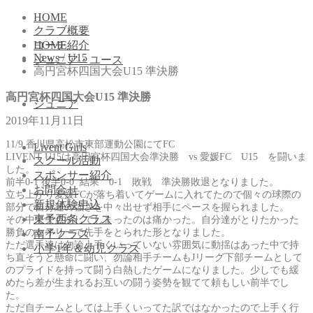
HOME
クラブ概要
コーチ紹介
HOME
News
/
U15
ジュニア・ユース
高円宮杯四国大会U15 準決勝
高円宮杯四国大会U15 準決勝
ジュニア
2019年11月11日
11/9 香川県高松市東部運動公園にてFC
Livent Girls
LIVENT U15は高円宮杯四国大会準決勝 vs 愛媛FC U15 を闘いま
スクール活動
した。
スポンサー紹介
前半0-1 後半0-0 結果 0-1 敗戦 準決勝敗退となりました。
お問合せ
立ち上がり愛媛FCが落ち着いてゲームに入れてたので個々の球際の
新規体験申込
部分で自分達の強さを中々出せず相手にペースを握られました。
東予西条クラス
その中で失点をしてしまったのは痛かった。自分達がとりたかった
勝負のセオリーで先手をとられた形となりました。
南予クラス
ただ選手達は勿論上手くいっていない雰囲気に動揺はあった中で持
小学1年＆幼児クラス
ち直そうと懸命に闘い、勿論相手チームもJリーグ下部チームとして
のプライドを持って闘う白熱したゲームになりました。少しでも緩
めたら差が生まれるお互いの闘う姿勢を観てて頼もしい前半でし
た。
ただ自チームとしては上手くいってた訳ではなかったので上手く行