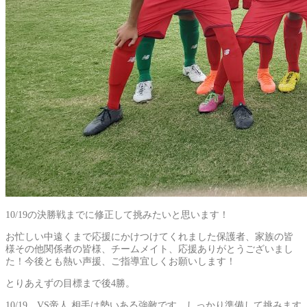
10/19の決勝戦までに修正して挑みたいと思います！
お忙しい中遠くまで応援にかけつけてくれました保護者、家族の皆
様その他関係者の皆様、チームメイト、応援ありがとうございまし
た！今後とも熱い声援、ご指導宜しくお願いします！
とりあえずの目標まで後4勝。
10/19 VS帝人 相手は勢いある強敵です。しっかり準備して挑みます