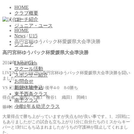
HOME
クラブ概要
コーチ紹介
ジュニア・ユース
HOME
News
/
U15
高円宮杯ゆうパック杯愛媛県大会準決勝
ジュニア
高円宮杯ゆうパック杯愛媛県大会準決勝
2019年9月28日
Livent Girls
スクール活動
LIVENT U15は9/28に高円宮杯ゆうパック杯愛媛県大会準決勝を闘い
スポンサー紹介
ました。
お問合せ
新規体験申込
VS 三津浜中 前半4-0 後半4-0 8-0勝ち
東予西条クラス
得点者 池内2 十亀1 檜谷1 織田1 岡崎1
南予クラス
小学1年＆幼児クラス
篠崎1 OG1
大量得点で勝ち上がっていますが失点も0が良い事です。1、2回戦に
もありましたがこの試合も立ち上がり1分に自分たちのミスからキー
パーと1対1にもち込まれましたがうちの守護神が阻止してくれまし
た。