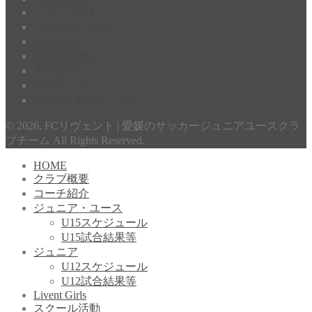
スクール活動
スポンサー紹介
お問合せ
新規体験申込
東予西条クラス
南予クラス
小学1年＆幼児クラス
© 2026. FCリヴェント | 愛媛のサッカージュニアユースクラ
ブチーム All Rights Reserved.
HOME
クラブ概要
コーチ紹介
ジュニア・ユース
U15スケジュール
U15試合結果等
ジュニア
U12スケジュール
U12試合結果等
Livent Girls
スクール活動